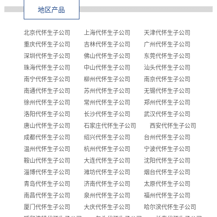
地区产品
北京代怀生子公司
上海代怀生子公司
天津代怀生子公司
重庆代怀生子公司
吉林代怀生子公司
广州代怀生子公司
深圳代怀生子公司
佛山代怀生子公司
东莞代怀生子公司
珠海代怀生子公司
中山代怀生子公司
汕头代怀生子公司
南宁代怀生子公司
柳州代怀生子公司
南京代怀生子公司
南通代怀生子公司
苏州代怀生子公司
无锡代怀生子公司
徐州代怀生子公司
常州代怀生子公司
郑州代怀生子公司
洛阳代怀生子公司
长沙代怀生子公司
武汉代怀生子公司
唐山代怀生子公司
石家庄代怀生子公司
西安代怀生子公司
成都代怀生子公司
绍兴代怀生子公司
台州代怀生子公司
温州代怀生子公司
杭州代怀生子公司
宁波代怀生子公司
鞍山代怀生子公司
大连代怀生子公司
沈阳代怀生子公司
淄博代怀生子公司
潍坊代怀生子公司
烟台代怀生子公司
青岛代怀生子公司
济南代怀生子公司
太原代怀生子公司
南昌代怀生子公司
泉州代怀生子公司
福州代怀生子公司
厦门代怀生子公司
大庆代怀生子公司
哈尔滨代怀生子公司