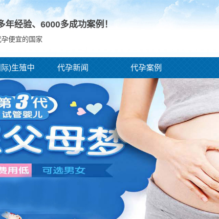
0多年经验、
6000
多成功案例！
代孕便宜的国家
国际)生殖中
代孕新闻
代孕案例
心